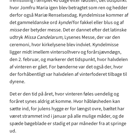
fremstilling i templet 40 dage efter fødslen; det tidspunkt
hvor Jomfru Maria igen blev betragtet som ren og hedder
derfor også Mariæ Renselsesdag. Kyndelmisse kommer af
det gammeldanske ord
kyndel
for fakkel eller blus og af
misse
der betyder messe. Det er dannet efter det latinske
udtryk
Missa Candelarum,
Lysenes Messe, der var den
ceremoni, hvor kirkelysene blev indviet. Kyndelmisse
ligger midt imellem vintersolhverv og forårsjævndøgn,
den 2. februar, og markerer det tidspunkt, hvor halvdelen
af vinteren er gået. For bønderne var det også der, hvor
der forhåbentligt var halvdelen af vinterfoderet tilbage til
dyrene.
Det er den tid på året, hvor vinteren føles uendelig og
foråret synes aldrig at komme. Hvor håbløsheden kan
sætte ind, for julens hygge er for længst ovre, bæltet har
været strammet ind i januar på alle mulige måder, og de
spæde bøgeblade er stadig et par måneder fra at springe
ud.