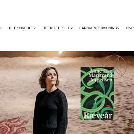
ER
DET KIRKELIGE
DET KULTURELLE
DANSKUNDERVISNING
OM 