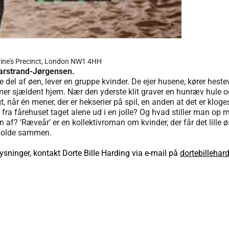
arine's Precinct, London NW1 4HH
Marstrand-Jørgensen.
 del af øen, lever en gruppe kvinder. De ejer husene, kører hes
er sjældent hjem. Nær den yderste klit graver en hunræv hule 
 når én mener, der er hekserier på spil, en anden at det er kloges
 fra fårehuset taget alene ud i en jolle? Og hvad stiller man 
? ‘Ræveår’ er en kollektivroman om kvinder, der får det lille øs
 holde sammen.
lysninger, kontakt Dorte Bille Harding via e-mail på
dortebilleha