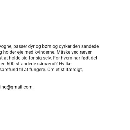
tevogne, passer dyr og børn og dyrker den sandede
og holder øje med kvinderne. Måske ved ræven
t at holde sig for sig selv. For hvem har født det
op med 600 strandede sømænd? Hvilke
amfund til at fungere. Om et stilfærdigt,
rding@gmail.com
.