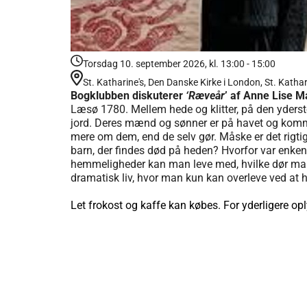
Torsdag 10. september 2026, kl. 13:00 - 15:00
St. Katharine's, Den Danske Kirke i London, St. Kath
Bogklubben diskuterer
‘Ræveår
’ af Anne Lise 
Læsø 1780. Mellem hede og klitter, på den yderste
jord. Deres mænd og sønner er på havet og komm
mere om dem, end de selv gør. Måske er det rigtigt,
barn, der findes død på heden? Hvorfor var enken
hemmeligheder kan man leve med, hvilke dør man af
dramatisk liv, hvor man kun kan overleve ved at
Let frokost og kaffe kan købes. For yderligere op