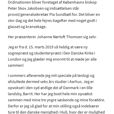
Ordinationen bliver foretaget af Københavns biskop
Peter Skov Jakobsen og indsættelsen står
provst/generalsekretær Pia Sundbøll for. Det bliver en
stor dag og det hele fejres bagefter med noget godt i
glasset og kransekage.
Her præsenterer Johanne Nørtoft Thomsen sig selv:
Jeg er fra d. 15. marts 2019 så heldig at være ny
sognepræst og studenterpræst i Den Danske Kirke i
London og jeg glæder mig enormt til at møde jer alle
sammen!
I sommers afleverede jeg mit speciale på teologi og
afsluttede dermed seks års studier i Aarhus. Jeg er
opvokset i den syd-østlige del af Danmark i en lille
landsby, Barrit. Her har jeg boet hele min opvækst
sammen med mine tre yngre søskende og mine forældre.
Derfor er jeg så glad for at min stilling også indebærer
ture til den danske menighed i Hull, hvor der er mulighed