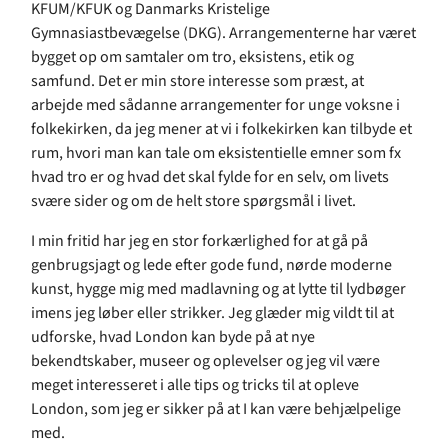
KFUM/KFUK og Danmarks Kristelige
Gymnasiastbevægelse (DKG). Arrangementerne har været
bygget op om samtaler om tro, eksistens, etik og
samfund. Det er min store interesse som præst, at
arbejde med sådanne arrangementer for unge voksne i
folkekirken, da jeg mener at vi i folkekirken kan tilbyde et
rum, hvori man kan tale om eksistentielle emner som fx
hvad tro er og hvad det skal fylde for en selv, om livets
svære sider og om de helt store spørgsmål i livet.
I min fritid har jeg en stor forkærlighed for at gå på
genbrugsjagt og lede efter gode fund, nørde moderne
kunst, hygge mig med madlavning og at lytte til lydbøger
imens jeg løber eller strikker. Jeg glæder mig vildt til at
udforske, hvad London kan byde på at nye
bekendtskaber, museer og oplevelser og jeg vil være
meget interesseret i alle tips og tricks til at opleve
London, som jeg er sikker på at I kan være behjælpelige
med.