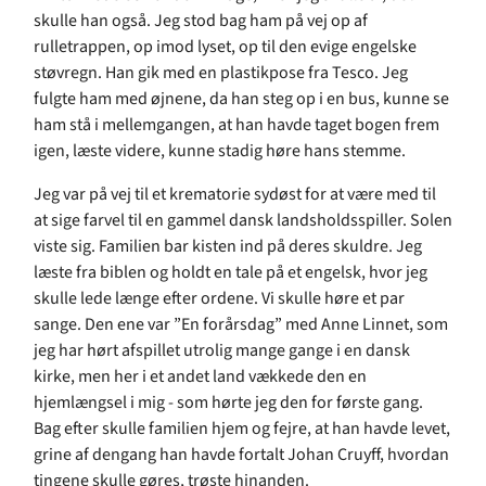
skulle han også. Jeg stod bag ham på vej op af
rulletrappen, op imod lyset, op til den evige engelske
støvregn. Han gik med en plastikpose fra Tesco. Jeg
fulgte ham med øjnene, da han steg op i en bus, kunne se
ham stå i mellemgangen, at han havde taget bogen frem
igen, læste videre, kunne stadig høre hans stemme.
Jeg var på vej til et krematorie sydøst for at være med til
at sige farvel til en gammel dansk landsholdsspiller. Solen
viste sig. Familien bar kisten ind på deres skuldre. Jeg
læste fra biblen og holdt en tale på et engelsk, hvor jeg
skulle lede længe efter ordene. Vi skulle høre et par
sange. Den ene var ”En forårsdag” med Anne Linnet, som
jeg har hørt afspillet utrolig mange gange i en dansk
kirke, men her i et andet land vækkede den en
hjemlængsel i mig - som hørte jeg den for første gang.
Bag efter skulle familien hjem og fejre, at han havde levet,
grine af dengang han havde fortalt Johan Cruyff, hvordan
tingene skulle gøres, trøste hinanden.