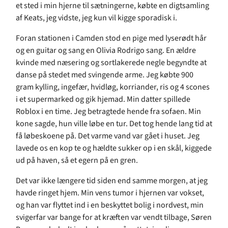
et sted i min hjerne til sætningerne, købte en digtsamling
af Keats, jeg vidste, jeg kun vil kigge sporadisk i.
Foran stationen i Camden stod en pige med lyserødt hår
og en guitar og sang en Olivia Rodrigo sang. En ældre
kvinde med næsering og sortlakerede negle begyndte at
danse på stedet med svingende arme. Jeg købte 900
gram kylling, ingefær, hvidløg, korriander, ris og 4 scones
i et supermarked og gik hjemad. Min datter spillede
Roblox i en time. Jeg betragtede hende fra sofaen. Min
kone sagde, hun ville løbe en tur. Det tog hende lang tid at
få løbeskoene på. Det varme vand var gået i huset. Jeg
lavede os en kop te og hældte sukker op i en skål, kiggede
ud på haven, så et egern på en gren.
Det var ikke længere tid siden end samme morgen, at jeg
havde ringet hjem. Min vens tumor i hjernen var vokset,
og han var flyttet ind i en beskyttet bolig i nordvest, min
svigerfar var bange for at kræften var vendt tilbage, Søren