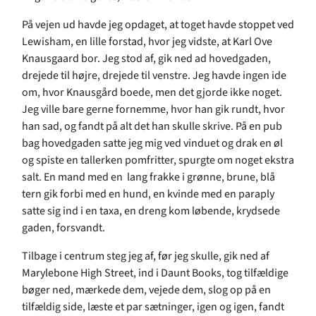
På vejen ud havde jeg opdaget, at toget havde stoppet ved
Lewisham, en lille forstad, hvor jeg vidste, at Karl Ove
Knausgaard bor. Jeg stod af, gik ned ad hovedgaden,
drejede til højre, drejede til venstre. Jeg havde ingen ide
om, hvor Knausgård boede, men det gjorde ikke noget.
Jeg ville bare gerne fornemme, hvor han gik rundt, hvor
han sad, og fandt på alt det han skulle skrive. På en pub
bag hovedgaden satte jeg mig ved vinduet og drak en øl
og spiste en tallerken pomfritter, spurgte om noget ekstra
salt. En mand med en lang frakke i grønne, brune, blå
tern gik forbi med en hund, en kvinde med en paraply
satte sig ind i en taxa, en dreng kom løbende, krydsede
gaden, forsvandt.
Tilbage i centrum steg jeg af, før jeg skulle, gik ned af
Marylebone High Street, ind i Daunt Books, tog tilfældige
bøger ned, mærkede dem, vejede dem, slog op på en
tilfældig side, læste et par sætninger, igen og igen, fandt