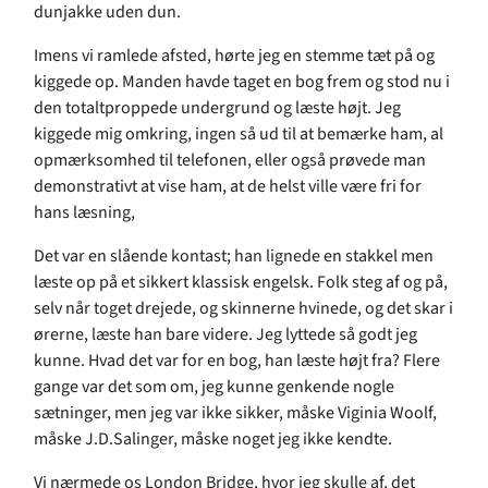
dunjakke uden dun.
Imens vi ramlede afsted, hørte jeg en stemme tæt på og
kiggede op. Manden havde taget en bog frem og stod nu i
den totaltproppede undergrund og læste højt. Jeg
kiggede mig omkring, ingen så ud til at bemærke ham, al
opmærksomhed til telefonen, eller også prøvede man
demonstrativt at vise ham, at de helst ville være fri for
hans læsning,
Det var en slående kontast; han lignede en stakkel men
læste op på et sikkert klassisk engelsk. Folk steg af og på,
selv når toget drejede, og skinnerne hvinede, og det skar i
ørerne, læste han bare videre. Jeg lyttede så godt jeg
kunne. Hvad det var for en bog, han læste højt fra? Flere
gange var det som om, jeg kunne genkende nogle
sætninger, men jeg var ikke sikker, måske Viginia Woolf,
måske J.D.Salinger, måske noget jeg ikke kendte.
Vi nærmede os London Bridge, hvor jeg skulle af, det