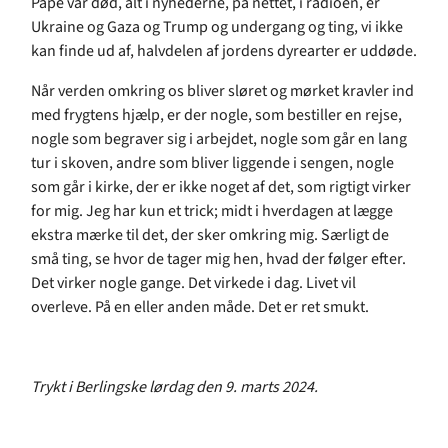
Pape var død, alt i nyhederne, på nettet, i radioen, er
Ukraine og Gaza og Trump og undergang og ting, vi ikke
kan finde ud af, halvdelen af jordens dyrearter er uddøde.
Når verden omkring os bliver sløret og mørket kravler ind
med frygtens hjælp, er der nogle, som bestiller en rejse,
nogle som begraver sig i arbejdet, nogle som går en lang
tur i skoven, andre som bliver liggende i sengen, nogle
som går i kirke, der er ikke noget af det, som rigtigt virker
for mig. Jeg har kun et trick; midt i hverdagen at lægge
ekstra mærke til det, der sker omkring mig. Særligt de
små ting, se hvor de tager mig hen, hvad der følger efter.
Det virker nogle gange. Det virkede i dag. Livet vil
overleve. På en eller anden måde. Det er ret smukt.
Trykt i Berlingske lørdag den 9. marts 2024.