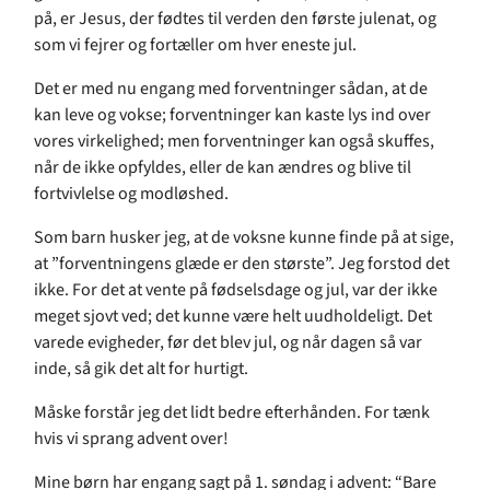
på, er Jesus, der fødtes til verden den første julenat, og
som vi fejrer og fortæller om hver eneste jul.
Det er med nu engang med forventninger sådan, at de
kan leve og vokse; forventninger kan kaste lys ind over
vores virkelighed; men forventninger kan også skuffes,
når de ikke opfyldes, eller de kan ændres og blive til
fortvivlelse og modløshed.
Som barn husker jeg, at de voksne kunne finde på at sige,
at ”forventningens glæde er den største”. Jeg forstod det
ikke. For det at vente på fødselsdage og jul, var der ikke
meget sjovt ved; det kunne være helt uudholdeligt. Det
varede evigheder, før det blev jul, og når dagen så var
inde, så gik det alt for hurtigt.
Måske forstår jeg det lidt bedre efterhånden. For tænk
hvis vi sprang advent over!
Mine børn har engang sagt på 1. søndag i advent: “Bare