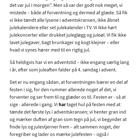
det var jul i morgen”. Men så var der godt nok meget, vi
mistede – både af forventning og dermed af glæde. Så fik
vi ikke tændt alle lysene i adventskransen, ikke åbnet
julekalendere eller set julekalender i TV. Vi ikke hørt
julekon­certer eller drukket julegløgg og juleøl. Vi fik ikke
lavet julegaver, bagt brunkager og kogt klejner – eller
hvad vi synes hører med til en rigtig jul.
Så heldigvis har vi en adventstid – ikke engang særlig lang
i år, efter som juleaften falder på 4. søndag i advent.
Det er nu engang sådan, at forventningen bærer en del af
festen i sig, for den rummer allerede noget af det, vi
forventer og ser frem til og glæder os til. Festen er - så at
sige - allerede i gang. Vi
har
taget hul på festen med at
tænde det første lys i adventskransen; vi henter gran ind
og mærker duften af gran som tegn på jul, vi begynder at
finde lys og julestjerner frem – alt sammen noget, der
foregriber og lader os mærke julefesten – også i