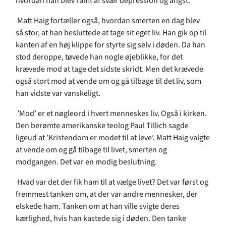
hvordan han blev ramt af svær depression og angst.
Matt Haig fortæller også, hvordan smerten en dag blev
så stor, at han besluttede at tage sit eget liv. Han gik op til
kanten af en høj klippe for styrte sig selv i døden. Da han
stod deroppe, tøvede han nogle øjeblikke, for det
krævede mod at tage det sidste skridt. Men det krævede
også stort mod at vende om og gå tilbage til det liv, som
han vidste var vanskeligt.
’Mod’ er et nøgleord i hvert menneskes liv. Også i kirken.
Den berømte amerikanske teolog Paul Tillich sagde
ligeud at ’Kristendom er modet til at leve’. Matt Haig valgte
at vende om og gå tilbage til livet, smerten og
modgangen. Det var en modig beslutning.
Hvad var det der fik ham til at vælge livet? Det var først og
fremmest tanken om, at der var andre mennesker, der
elskede ham. Tanken om at han ville svigte deres
kærlighed, hvis han kastede sig i døden. Den tanke