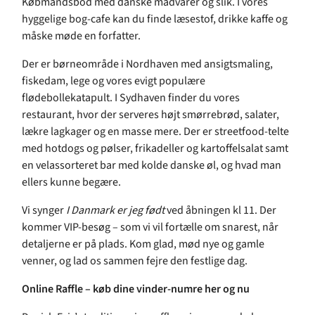
Købmandsbod med danske madvarer og slik. I vores
hyggelige bog-cafe kan du finde læsestof, drikke kaffe og
måske møde en forfatter.
Der er børneområde i Nordhaven med ansigtsmaling,
fiskedam, lege og vores evigt populære
flødebollekatapult. I Sydhaven finder du vores
restaurant, hvor der serveres højt smørrebrød, salater,
lækre lagkager og en masse mere. Der er streetfood-telte
med hotdogs og pølser, frikadeller og kartoffelsalat samt
en velassorteret bar med kolde danske øl, og hvad man
ellers kunne begære.
Vi synger
I Danmark er jeg født
ved åbningen kl 11. Der
kommer VIP-besøg – som vi vil fortælle om snarest, når
detaljerne er på plads. Kom glad, mød nye og gamle
venner, og lad os sammen fejre den festlige dag.
Online Raffle – køb dine vinder-numre her og nu