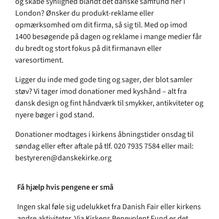
og skabe synlighed blandt det danske samfund her i
London? Ønsker du produkt-reklame eller
opmærksomhed om dit firma, så sig til. Med op imod
1400 besøgende på dagen og reklame i mange medier får
du bredt og stort fokus på dit firmanavn eller
varesortiment.
Ligger du inde med gode ting og sager, der blot samler
støv? Vi tager imod donationer med kyshånd – alt fra
dansk design og fint håndværk til smykker, antikviteter og
nyere bøger i god stand.
Donationer modtages i kirkens åbningstider onsdag til
søndag eller efter aftale på tlf. 020 7935 7584 eller mail:
bestyreren@danskekirke.org
Få hjælp hvis pengene er små
Ingen skal føle sig udelukket fra Danish Fair eller kirkens
andre aktiviteter. Via Kirkens Benevolent Fund er det