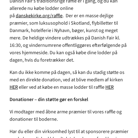
Danish Fair’s traditionsrige raffle er i gang, og du kan
allerede nu købe lodder online
på
danskekirke.org/raffle
. Der er en masse dejlige
præmier, som luksusophold i Skotland, flybilletter til
Danmark, hotelferie i Nyhavn, bøger, kunst og meget
mere. De heldige vindere udtrækkes på Danish Fair kl.
16:30, og vindernumrene offentliggøres efterfølgende på
vores hjemmeside. Du kan også købe dine lodder på
dagen, hvis du foretrækker det.
Kan du ikke komme på dagen, så kan du stadig støtte os
med en direkte donation, ved at blive medlem af kirken
HER
eller ved at købe en masse lodder til raffle
HER
Donationer – din støtte gør en forskel
Vi modtager med åbne arme præmier til vores raffle og
donationer til boderne.
Har du eller din virksomhed lyst til at sponsorere præmier